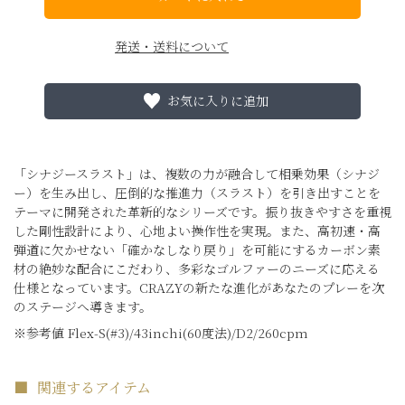
発送・送料について
お気に入りに追加
「シナジースラスト」は、複数の力が融合して相乗効果（シナジ
ー）を生み出し、圧倒的な推進力（スラスト）を引き出すことを
テーマに開発された革新的なシリーズです。振り抜きやすさを重視
した剛性設計により、心地よい操作性を実現。また、高初速・高
弾道に欠かせない「確かなしなり戻り」を可能にするカーボン素
材の絶妙な配合にこだわり、多彩なゴルファーのニーズに応える
仕様となっています。CRAZYの新たな進化があなたのプレーを次
のステージへ導きます。
※参考値 Flex-S(#3)/43inchi(60度法)/D2/260cpm
関連するアイテム