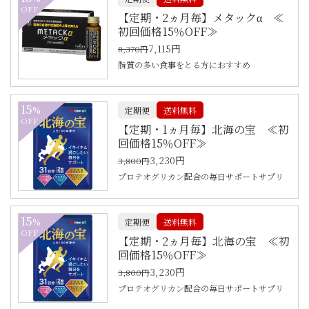
OFF
【定期・2ヵ月毎】メタックα ≪
初回価格15％OFF≫
7,115円
8,370円
脂質の多い食事をとる方におすすめ
15
%
定期便
送料無料
OFF
【定期・1ヵ月毎】北海の宝 ≪初
回価格15％OFF≫
3,230円
3,800円
プロテオグリカン配合の毎日サポートサプリ
15
%
定期便
送料無料
OFF
【定期・2ヵ月毎】北海の宝 ≪初
回価格15％OFF≫
3,230円
3,800円
プロテオグリカン配合の毎日サポートサプリ