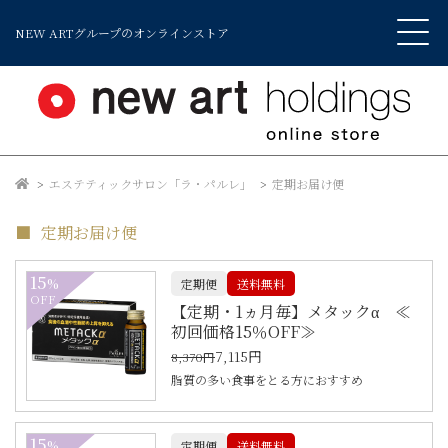
NEW ARTグループのオンラインストア
エステティックサロン「ラ・パルレ」
定期お届け便
定期お届け便
15
%
定期便
送料無料
OFF
【定期・1ヵ月毎】メタックα ≪
初回価格15％OFF≫
7,115円
8,370円
脂質の多い食事をとる方におすすめ
15
%
定期便
送料無料