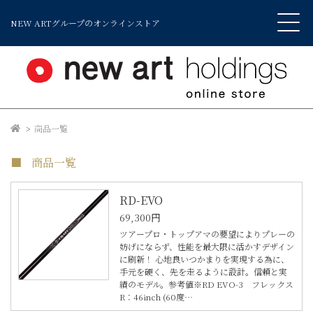
NEW ARTグループのオンラインストア
商品一覧
商品一覧
RD-EVO
69,300円
ツアープロ・トップアマの要望によりプレーの
妨げにならず、性能を最大限に活かすデザイン
に刷新！ 心地良いつかまりを実現する為に、
手元を硬く、先を走るように設計。信頼と実
績のモデル。参考値※RD EVO-3 フレックス
R：46inch (60度…